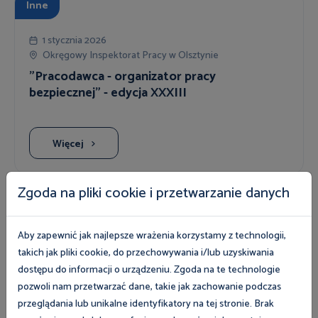
Inne
1 stycznia 2026
Okręgowy Inspektorat Pracy w Olsztynie
"Pracodawca - organizator pracy
bezpiecznej" - edycja XXXIII
Więcej
Zgoda na pliki cookie i przetwarzanie danych
Inne
Aby zapewnić jak najlepsze wrażenia korzystamy z technologii,
takich jak pliki cookie, do przechowywania i/lub uzyskiwania
8 sierpnia 2026
dostępu do informacji o urządzeniu. Zgoda na te technologie
Bulwary nad Czarną Hańczą
pozwoli nam przetwarzać dane, takie jak zachowanie podczas
Porady prawne w Suwałkach 08.08.2026 r. -
przeglądania lub unikalne identyfikatory na tej stronie. Brak
Dni Suwałk